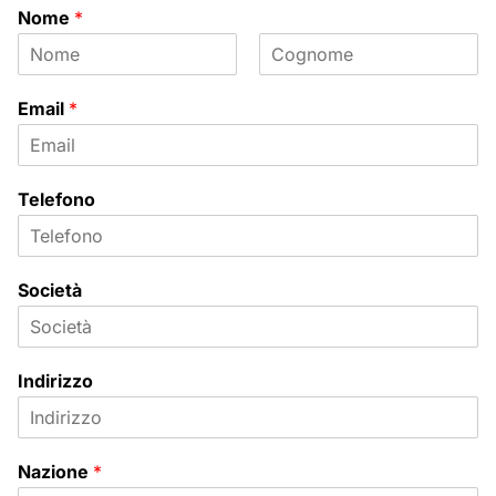
Nome
*
N
C
o
o
Email
*
m
g
e
n
o
m
e
Telefono
Società
Indirizzo
Nazione
*